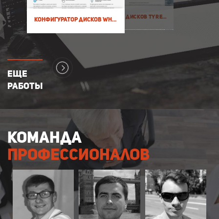
Биржа шин и дисков TyreTrader
Конфигуратор дисков Wheels Vision
Еще
работы
команда
профессионалов