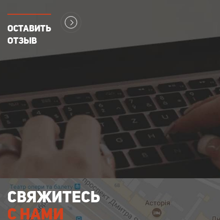
переговоры были краткими, по
существу, и работа была начата
сразу. Не приходилось
"подталкивать", напоминать и
Оставить
пр. Качеством очень довольна.
отзыв
Делала предоплату, и на ...
Свяжитесь
с нами